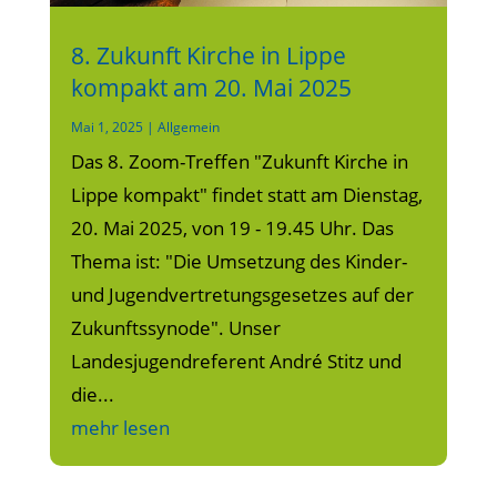
8. Zukunft Kirche in Lippe
kompakt am 20. Mai 2025
Mai 1, 2025
|
Allgemein
Das 8. Zoom-Treffen "Zukunft Kirche in
Lippe kompakt" findet statt am Dienstag,
20. Mai 2025, von 19 - 19.45 Uhr. Das
Thema ist: "Die Umsetzung des Kinder-
und Jugendvertretungsgesetzes auf der
Zukunftssynode". Unser
Landesjugendreferent André Stitz und
die...
mehr lesen