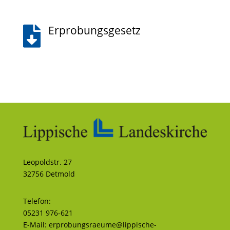
Erprobungsgesetz

Leopoldstr. 27
32756 Detmold
Telefon:
05231 976-621
E-Mail:
erprobungsraeume@lippische-