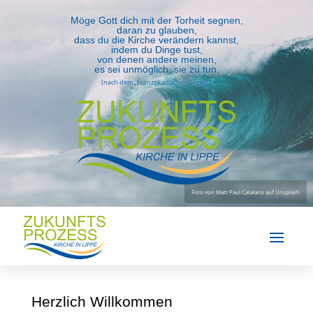
Möge Gott dich mit der Torheit segnen,
daran zu glauben,
dass du die Kirche verändern kannst,
indem du Dinge tust,
von denen andere meinen,
es sei unmöglich, sie zu tun.
(nach dem „Franziskanischen Segen“)
Herzlich Willkommen