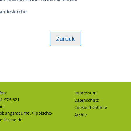
Landeskirche
Zurück
fon:
Impressum
1 976-621
Datenschutz
il:
Cookie-Richtlinie
robungsraeume@lippische-
Archiv
eskirche.de