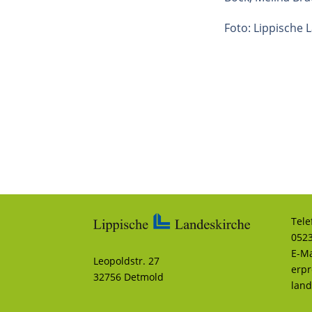
Foto: Lippische 
Tele
0523
E-Ma
Leopoldstr. 27
erp
32756 Detmold
land