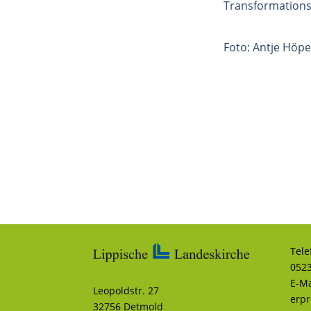
Transformations
Foto: Antje Höpe
Tele
0523
E-Ma
Leopoldstr. 27
erp
32756 Detmold