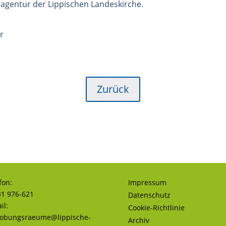
agentur der Lippischen Landeskirche.
r
Zurück
fon:
Impressum
1 976-621
Datenschutz
il:
Cookie-Richtlinie
robungsraeume@lippische-
Archiv