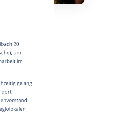
lbach 20
sche), um
narbeit im
zeitig gelang
n dort
ssenvorstand
egiolokalen