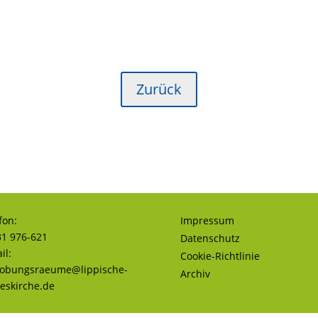
Zurück
fon:
Impressum
1 976-621
Datenschutz
il:
Cookie-Richtlinie
robungsraeume@lippische-
Archiv
eskirche.de