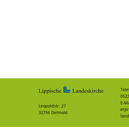
Tele
0523
E-Ma
Leopoldstr. 27
erp
32756 Detmold
land